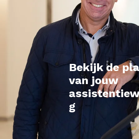
Bekijk de pl
van jouw
assistentie
g