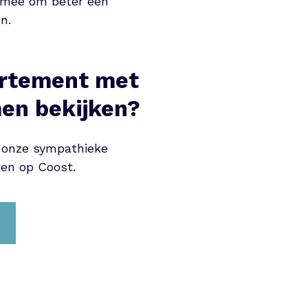
n mee om beter een
n.
artement met
en bekijken?
 onze sympathieke
iden op Coost.